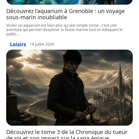
Découvrez l’aquarium à Grenoble : un voyage
sous-marin inoubliable
Visiter un aquarium est bien plus qu'une simple sortie ; c'est une
aventure qui permet d'explorer la faune marine tout en éduquant le
public
…
Loisirs
19 juillet 2026
Découvrez le tome 3 de la Chronique du tueur
de roi et son impact sur la saga épique