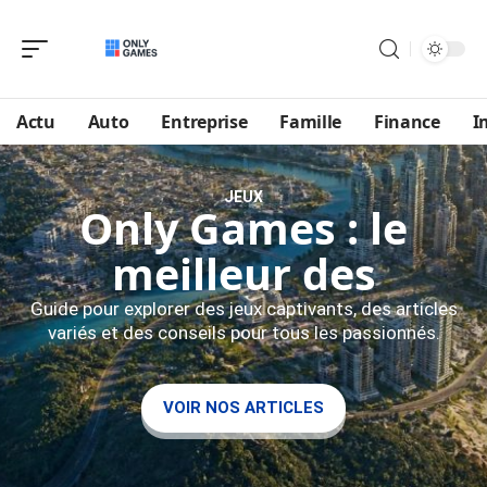
Actu
Auto
Entreprise
Famille
Finance
I
JEUX
Only Games : le
meilleur des
Guide pour explorer des jeux captivants, des articles
variés et des conseils pour tous les passionnés.
VOIR NOS ARTICLES