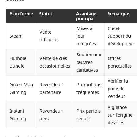
Plateforme
Statut
Avantage
Remarque
principal
Mises à
Clé et
Vente
Steam
jour
support du
officielle
intégrées
développeur
Soutien aux
Humble
Vente de clés
Offres
œuvres
Bundle
occasionnelles
ponctuelles
caritatives
Vérifier la
Green Man
Revendeur
Promotions
page du
Gaming
partenaire
fréquentes
vendeur
Vigilance
Instant
Revendeur
Prix parfois
sur l’origine
Gaming
tiers
réduit
des clés