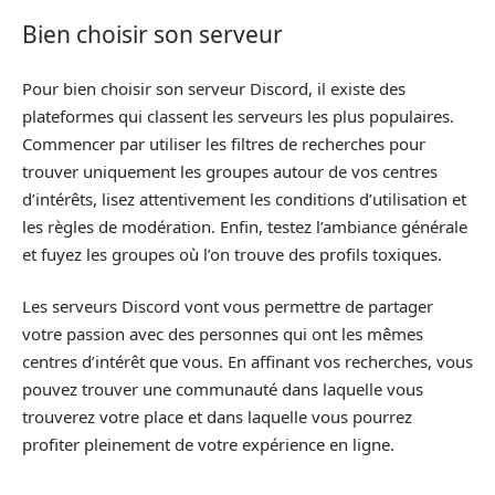
Bien choisir son serveur
Pour bien choisir son serveur Discord, il existe des
plateformes qui classent les serveurs les plus populaires.
Commencer par utiliser les filtres de recherches pour
trouver uniquement les groupes autour de vos centres
d’intérêts, lisez attentivement les conditions d’utilisation et
les règles de modération. Enfin, testez l’ambiance générale
et fuyez les groupes où l’on trouve des profils toxiques.
Les serveurs Discord vont vous permettre de partager
votre passion avec des personnes qui ont les mêmes
centres d’intérêt que vous. En affinant vos recherches, vous
pouvez trouver une communauté dans laquelle vous
trouverez votre place et dans laquelle vous pourrez
profiter pleinement de votre expérience en ligne.