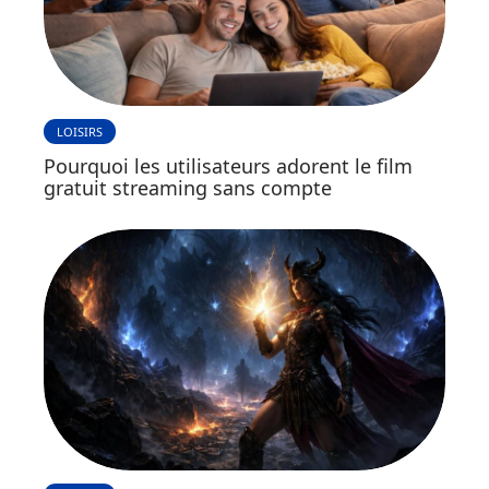
LOISIRS
Pourquoi les utilisateurs adorent le film
gratuit streaming sans compte