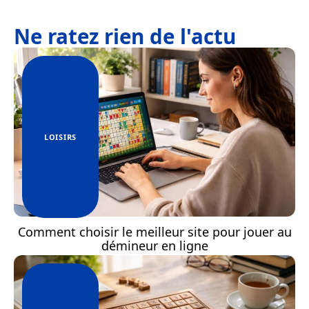
Ne ratez rien de l'actu
LOISIRS
Comment choisir le meilleur site pour jouer au
démineur en ligne