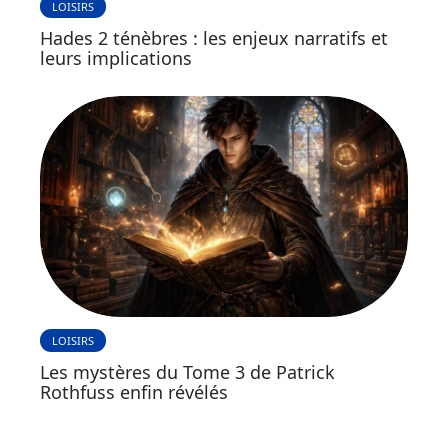
LOISIRS
Hades 2 ténèbres : les enjeux narratifs et
leurs implications
LOISIRS
Les mystères du Tome 3 de Patrick
Rothfuss enfin révélés