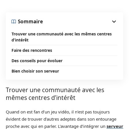
Sommaire
Trouver une communauté avec les mêmes centres
d’intérêt
Faire des rencontres
Des conseils pour évoluer
Bien choisir son serveur
Trouver une communauté avec les
mêmes centres d’intérêt
Quand on est fan d’un jeu vidéo, il n’est pas toujours
évident de trouver d’autres adeptes dans son entourage
proche avec qui en parler. L’avantage d’intégrer un
serveur