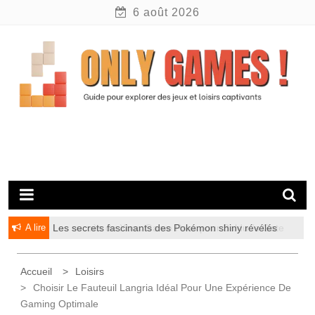
Skip
6 août 2026
to
content
Guide pour explorer des jeux captivants
Only Games !
A lire
Les secrets fascinants des Pokémon shiny révélés
Les succès de Xbox Game Pass pour Baldur’s Gate
3 parmi les joueurs passionnés
Accueil
Loisirs
Choisir Le Fauteuil Langria Idéal Pour Une Expérience De
Gaming Optimale