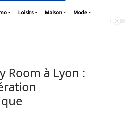
mo
Loisirs
Maison
Mode
y Room à Lyon :
ération
ique