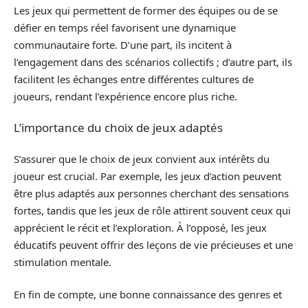
Les jeux qui permettent de former des équipes ou de se
défier en temps réel favorisent une dynamique
communautaire forte. D’une part, ils incitent à
l’engagement dans des scénarios collectifs ; d’autre part, ils
facilitent les échanges entre différentes cultures de
joueurs, rendant l’expérience encore plus riche.
L’importance du choix de jeux adaptés
S’assurer que le choix de jeux convient aux intérêts du
joueur est crucial. Par exemple, les jeux d’action peuvent
être plus adaptés aux personnes cherchant des sensations
fortes, tandis que les jeux de rôle attirent souvent ceux qui
apprécient le récit et l’exploration. À l’opposé, les jeux
éducatifs peuvent offrir des leçons de vie précieuses et une
stimulation mentale.
En fin de compte, une bonne connaissance des genres et