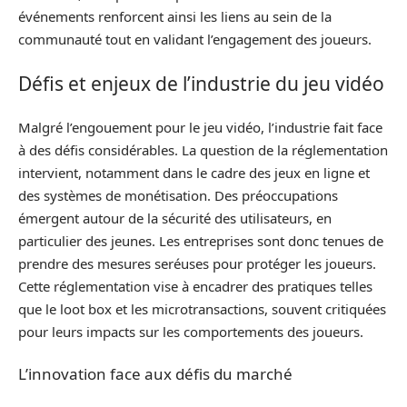
événements renforcent ainsi les liens au sein de la
communauté tout en validant l’engagement des joueurs.
Défis et enjeux de l’industrie du jeu vidéo
Malgré l’engouement pour le jeu vidéo, l’industrie fait face
à des défis considérables. La question de la réglementation
intervient, notamment dans le cadre des jeux en ligne et
des systèmes de monétisation. Des préoccupations
émergent autour de la sécurité des utilisateurs, en
particulier des jeunes. Les entreprises sont donc tenues de
prendre des mesures seréuses pour protéger les joueurs.
Cette réglementation vise à encadrer des pratiques telles
que le loot box et les microtransactions, souvent critiquées
pour leurs impacts sur les comportements des joueurs.
L’innovation face aux défis du marché