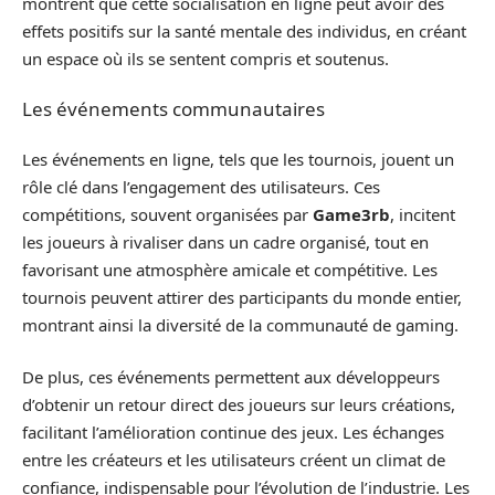
montrent que cette socialisation en ligne peut avoir des
effets positifs sur la santé mentale des individus, en créant
un espace où ils se sentent compris et soutenus.
Les événements communautaires
Les événements en ligne, tels que les tournois, jouent un
rôle clé dans l’engagement des utilisateurs. Ces
compétitions, souvent organisées par
Game3rb
, incitent
les joueurs à rivaliser dans un cadre organisé, tout en
favorisant une atmosphère amicale et compétitive. Les
tournois peuvent attirer des participants du monde entier,
montrant ainsi la diversité de la communauté de gaming.
De plus, ces événements permettent aux développeurs
d’obtenir un retour direct des joueurs sur leurs créations,
facilitant l’amélioration continue des jeux. Les échanges
entre les créateurs et les utilisateurs créent un climat de
confiance, indispensable pour l’évolution de l’industrie. Les