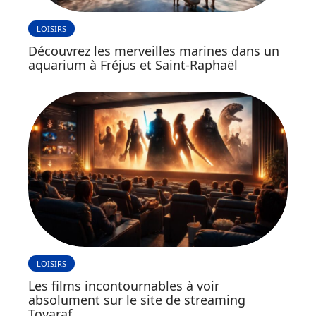
LOISIRS
Découvrez les merveilles marines dans un
aquarium à Fréjus et Saint-Raphaël
LOISIRS
Les films incontournables à voir
absolument sur le site de streaming
Tovaraf