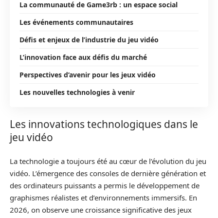
La communauté de Game3rb : un espace social
Les événements communautaires
Défis et enjeux de l’industrie du jeu vidéo
L’innovation face aux défis du marché
Perspectives d’avenir pour les jeux vidéo
Les nouvelles technologies à venir
Les innovations technologiques dans le
jeu vidéo
La technologie a toujours été au cœur de l’évolution du jeu
vidéo. L’émergence des consoles de dernière génération et
des ordinateurs puissants a permis le développement de
graphismes réalistes et d’environnements immersifs. En
2026, on observe une croissance significative des jeux