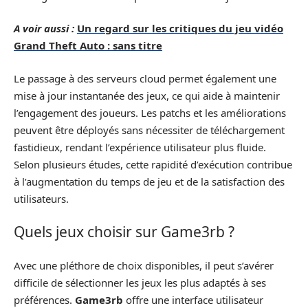
A voir aussi :
Un regard sur les critiques du jeu vidéo
Grand Theft Auto : sans titre
Le passage à des serveurs cloud permet également une
mise à jour instantanée des jeux, ce qui aide à maintenir
l’engagement des joueurs. Les patchs et les améliorations
peuvent être déployés sans nécessiter de téléchargement
fastidieux, rendant l’expérience utilisateur plus fluide.
Selon plusieurs études, cette rapidité d’exécution contribue
à l’augmentation du temps de jeu et de la satisfaction des
utilisateurs.
Quels jeux choisir sur Game3rb ?
Avec une pléthore de choix disponibles, il peut s’avérer
difficile de sélectionner les jeux les plus adaptés à ses
préférences.
Game3rb
offre une interface utilisateur