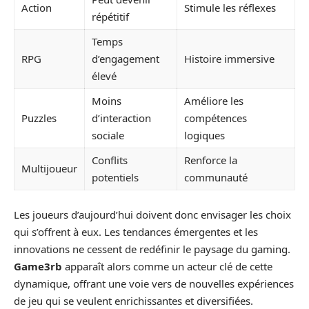
Action
Stimule les réflexes
répétitif
Temps
RPG
d’engagement
Histoire immersive
élevé
Moins
Améliore les
Puzzles
d’interaction
compétences
sociale
logiques
Conflits
Renforce la
Multijoueur
potentiels
communauté
Les joueurs d’aujourd’hui doivent donc envisager les choix
qui s’offrent à eux. Les tendances émergentes et les
innovations ne cessent de redéfinir le paysage du gaming.
Game3rb
apparaît alors comme un acteur clé de cette
dynamique, offrant une voie vers de nouvelles expériences
de jeu qui se veulent enrichissantes et diversifiées.