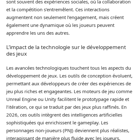
sont souvent des expériences sociales, où la collaboration
et la compétition s’entremêlent. Ces interactions
augmentent non seulement l’engagement, mais créent
également une dynamique où les joueurs peuvent
apprendre les uns des autres.
L’impact de la technologie sur le développement
des jeux
Les avancées technologiques touchent tous les aspects du
développement de jeux. Les outils de conception évoluent,
permettant aux développeurs de créer des expériences de
jeu plus riches et engageantes. Les moteurs de jeu comme
Unreal Engine ou Unity facilitent le prototypage rapide et
l’itération, ce qui se traduit par des jeux plus raffinés. En
2026, ces outils intègrent des intelligences artificielles
sophistiquées qui enrichissent le gameplay. Les
personnages non-joueurs (PNJ) deviennent plus réalistes,
interagissant de manière plus fluide avec les joueurs.