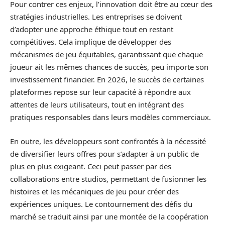
Pour contrer ces enjeux, l’innovation doit être au cœur des
stratégies industrielles. Les entreprises se doivent
d’adopter une approche éthique tout en restant
compétitives. Cela implique de développer des
mécanismes de jeu équitables, garantissant que chaque
joueur ait les mêmes chances de succès, peu importe son
investissement financier. En 2026, le succès de certaines
plateformes repose sur leur capacité à répondre aux
attentes de leurs utilisateurs, tout en intégrant des
pratiques responsables dans leurs modèles commerciaux.
En outre, les développeurs sont confrontés à la nécessité
de diversifier leurs offres pour s’adapter à un public de
plus en plus exigeant. Ceci peut passer par des
collaborations entre studios, permettant de fusionner les
histoires et les mécaniques de jeu pour créer des
expériences uniques. Le contournement des défis du
marché se traduit ainsi par une montée de la coopération