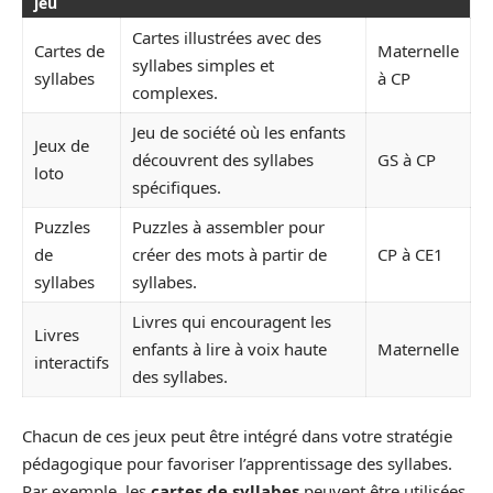
jeu
Cartes illustrées avec des
Cartes de
Maternelle
syllabes simples et
syllabes
à CP
complexes.
Jeu de société où les enfants
Jeux de
découvrent des syllabes
GS à CP
loto
spécifiques.
Puzzles
Puzzles à assembler pour
de
créer des mots à partir de
CP à CE1
syllabes
syllabes.
Livres qui encouragent les
Livres
enfants à lire à voix haute
Maternelle
interactifs
des syllabes.
Chacun de ces jeux peut être intégré dans votre stratégie
pédagogique pour favoriser l’apprentissage des syllabes.
Par exemple, les
cartes de syllabes
peuvent être utilisées