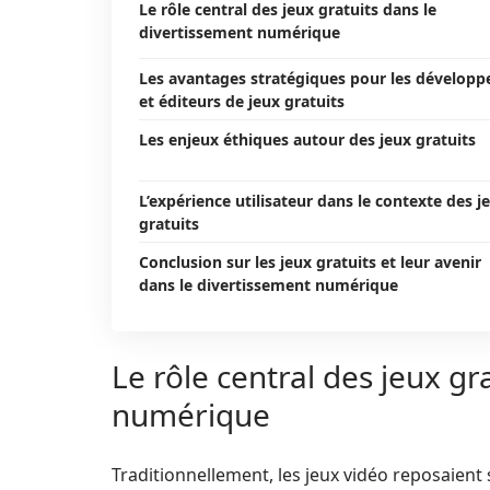
Le rôle central des jeux gratuits dans le
divertissement numérique
Les avantages stratégiques pour les développ
et éditeurs de jeux gratuits
Les enjeux éthiques autour des jeux gratuits
L’expérience utilisateur dans le contexte des j
gratuits
Conclusion sur les jeux gratuits et leur avenir
dans le divertissement numérique
Le rôle central des jeux gr
numérique
Traditionnellement, les jeux vidéo reposaient