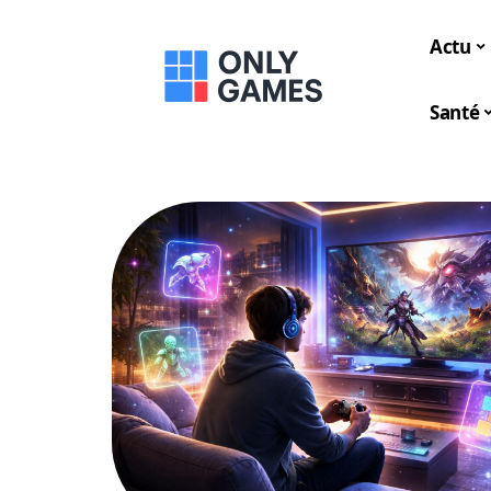
Actu
Santé