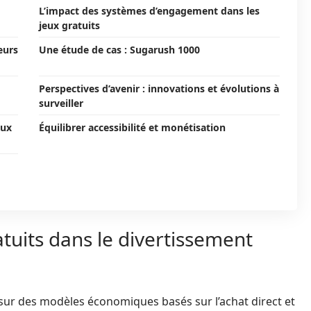
L’impact des systèmes d’engagement dans les
jeux gratuits
eurs
Une étude de cas : Sugarush 1000
Perspectives d’avenir : innovations et évolutions à
surveiller
eux
Équilibrer accessibilité et monétisation
atuits dans le divertissement
 sur des modèles économiques basés sur l’achat direct et