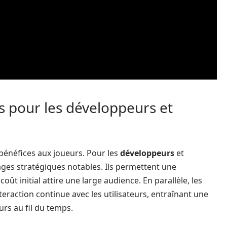
s pour les développeurs et
 bénéfices aux joueurs. Pour les
développeurs
et
ages stratégiques notables. Ils permettent une
 coût initial attire une large audience. En parallèle, les
eraction continue avec les utilisateurs, entraînant une
urs au fil du temps.