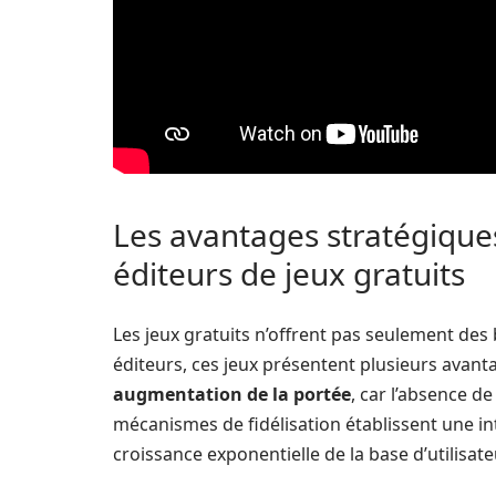
Les avantages stratégique
éditeurs de jeux gratuits
Les jeux gratuits n’offrent pas seulement des
éditeurs, ces jeux présentent plusieurs avant
augmentation de la portée
, car l’absence de
mécanismes de fidélisation établissent une int
croissance exponentielle de la base d’utilisate