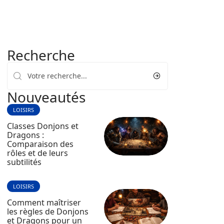
Recherche
Nouveautés
LOISIRS
Classes Donjons et
Dragons :
Comparaison des
rôles et de leurs
subtilités
LOISIRS
Comment maîtriser
les règles de Donjons
et Dragons pour un