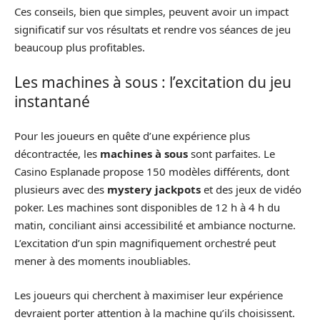
Ces conseils, bien que simples, peuvent avoir un impact
significatif sur vos résultats et rendre vos séances de jeu
beaucoup plus profitables.
Les machines à sous : l’excitation du jeu
instantané
Pour les joueurs en quête d’une expérience plus
décontractée, les
machines à sous
sont parfaites. Le
Casino Esplanade propose 150 modèles différents, dont
plusieurs avec des
mystery jackpots
et des jeux de vidéo
poker. Les machines sont disponibles de 12 h à 4 h du
matin, conciliant ainsi accessibilité et ambiance nocturne.
L’excitation d’un spin magnifiquement orchestré peut
mener à des moments inoubliables.
Les joueurs qui cherchent à maximiser leur expérience
devraient porter attention à la machine qu’ils choisissent.