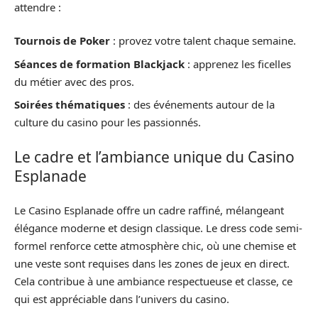
attendre :
Tournois de Poker
: provez votre talent chaque semaine.
Séances de formation Blackjack
: apprenez les ficelles
du métier avec des pros.
Soirées thématiques
: des événements autour de la
culture du casino pour les passionnés.
Le cadre et l’ambiance unique du Casino
Esplanade
Le Casino Esplanade offre un cadre raffiné, mélangeant
élégance moderne et design classique. Le dress code semi-
formel renforce cette atmosphère chic, où une chemise et
une veste sont requises dans les zones de jeux en direct.
Cela contribue à une ambiance respectueuse et classe, ce
qui est appréciable dans l’univers du casino.