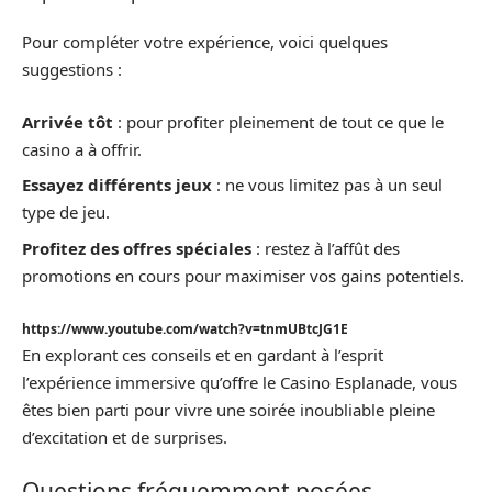
Pour compléter votre expérience, voici quelques
suggestions :
Arrivée tôt
: pour profiter pleinement de tout ce que le
casino a à offrir.
Essayez différents jeux
: ne vous limitez pas à un seul
type de jeu.
Profitez des offres spéciales
: restez à l’affût des
promotions en cours pour maximiser vos gains potentiels.
https://www.youtube.com/watch?v=tnmUBtcJG1E
En explorant ces conseils et en gardant à l’esprit
l’expérience immersive qu’offre le Casino Esplanade, vous
êtes bien parti pour vivre une soirée inoubliable pleine
d’excitation et de surprises.
Questions fréquemment posées