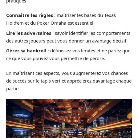
pratiques :
Connaître les règles
: maîtriser les bases du Texas
Hold’em et du Poker Omaha est essentiel.
Lire les adversaires
: savoir identifier les comportements
des autres joueurs peut vous donner un avantage décisif.
Gérer sa bankroll
: définissez vos limites et ne pariez que
ce que vous pouvez vous permettre de perdre.
En maîtrisant ces aspects, vous augmenterez vos chances
de succès sur le tapis vert et apprécierez davantage chaque
partie.