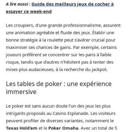
A lire aussi :
Guide des meilleurs jeux de cocher à
essayer ce week-end
Les croupiers, d’une grande professionnalisme, assurent
une animation agréable et fluide des jeux. Établir une
bonne stratégie à la roulette peut s’avérer crucial pour
maximiser ses chances de gains. Par exemple, certains
joueurs préfèrent se concentrer sur les paris à faible
risque, tandis que d’autres n’hésitent pas à tenter des
mises plus audacieuses, à la recherche du jackpot.
Les tables de poker : une expérience
immersive
Le poker est sans aucun doute l’un des jeux les plus
intrigants proposés au Casino Esplanade. Les visiteurs
peuvent profiter de diverses variantes, notamment le
Texas Hold’em
et le
Poker Omaha
. Avec un total de 5