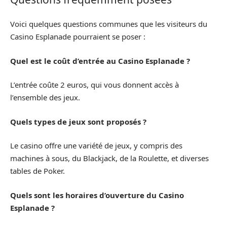
Voici quelques questions communes que les visiteurs du
Casino Esplanade pourraient se poser :
Quel est le coût d’entrée au Casino Esplanade ?
L’entrée coûte 2 euros, qui vous donnent accès à
l’ensemble des jeux.
Quels types de jeux sont proposés ?
Le casino offre une variété de jeux, y compris des
machines à sous, du Blackjack, de la Roulette, et diverses
tables de Poker.
Quels sont les horaires d’ouverture du Casino
Esplanade ?