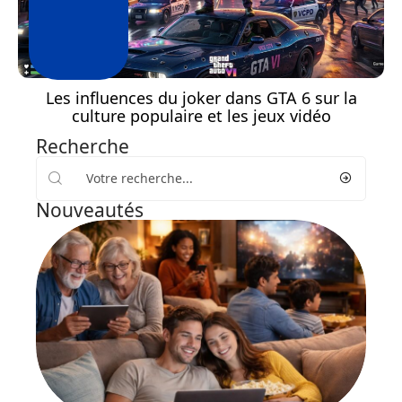
Les influences du joker dans GTA 6 sur la
culture populaire et les jeux vidéo
Recherche
Nouveautés