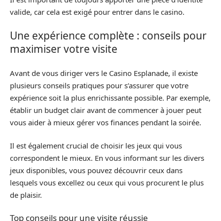
valide, car cela est exigé pour entrer dans le casino.
Une expérience complète : conseils pour
maximiser votre visite
Avant de vous diriger vers le Casino Esplanade, il existe
plusieurs conseils pratiques pour s’assurer que votre
expérience soit la plus enrichissante possible. Par exemple,
établir un budget clair avant de commencer à jouer peut
vous aider à mieux gérer vos finances pendant la soirée.
Il est également crucial de choisir les jeux qui vous
correspondent le mieux. En vous informant sur les divers
jeux disponibles, vous pouvez découvrir ceux dans
lesquels vous excellez ou ceux qui vous procurent le plus
de plaisir.
Top conseils pour une visite réussie