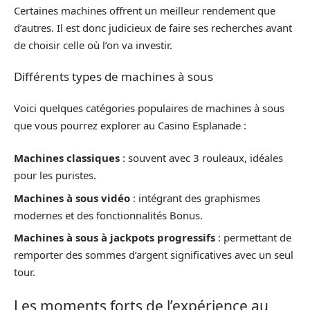
Certaines machines offrent un meilleur rendement que
d’autres. Il est donc judicieux de faire ses recherches avant
de choisir celle où l’on va investir.
Différents types de machines à sous
Voici quelques catégories populaires de machines à sous
que vous pourrez explorer au Casino Esplanade :
Machines classiques
: souvent avec 3 rouleaux, idéales
pour les puristes.
Machines à sous vidéo
: intégrant des graphismes
modernes et des fonctionnalités Bonus.
Machines à sous à jackpots progressifs
: permettant de
remporter des sommes d’argent significatives avec un seul
tour.
Les moments forts de l’expérience au